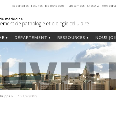
Répertoires
Facultés
Bibliothèques
Plan campus
Sites A-Z
Mon porta
 de médecine
ement de pathologie et biologie cellulaire
HE
DÉPARTEMENT
RESSOURCES
NOUS JO
/
Promotion du Dr Philippe Roux
SB_W (002)