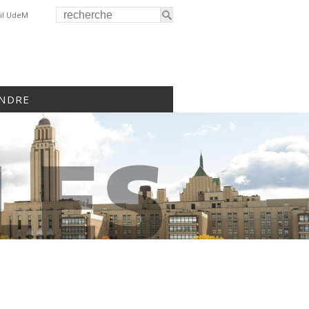
il UdeM
INDRE