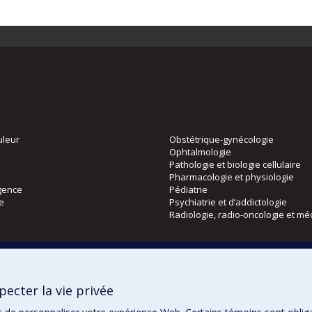
uleur
Obstétrique-gynécologie
Ophtalmologie
Pathologie et biologie cellulaire
Pharmacologie et physiologie
gence
Pédiatrie
ie
Psychiatrie et d’addictologie
Radiologie, radio-oncologie et mé
Directions
 physique
DPC
ecter la vie privée
CPASS
Éthique clinique