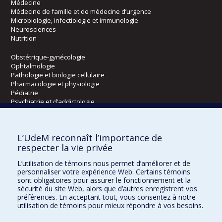
Médecine
Médecine de famille et de médecine d’urgence
Microbiologie, infectiologie et immunologie
Neurosciences
Nutrition
Obstétrique-gynécologie
Ophtalmologie
Pathologie et biologie cellulaire
Pharmacologie et physiologie
Pédiatrie
Psychiatrie et d’addictologie
Radiologie, radio-oncologie et médecine nucléaire
L’UdeM reconnaît l’importance de
Écoles
respecter la vie privée
Kinésiologie et des sciences de l’activité physique
L’utilisation de témoins nous permet d’améliorer et de
Orthophonie et audiologie
personnaliser votre expérience Web. Certains témoins
Réadaptation
sont obligatoires pour assurer le fonctionnement et la
sécurité du site Web, alors que d’autres enregistrent vos
préférences. En acceptant tout, vous consentez à notre
Directions
utilisation de témoins pour mieux répondre à vos besoins.
DPC