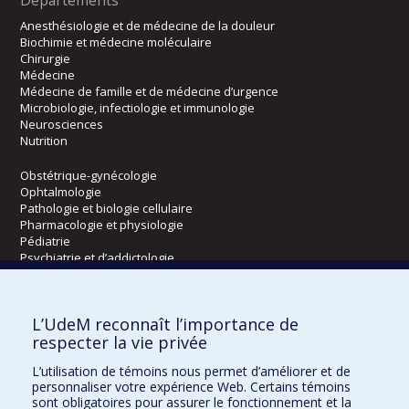
Anesthésiologie et de médecine de la douleur
Biochimie et médecine moléculaire
Chirurgie
Médecine
Médecine de famille et de médecine d’urgence
Microbiologie, infectiologie et immunologie
Neurosciences
Nutrition
Obstétrique-gynécologie
Ophtalmologie
Pathologie et biologie cellulaire
Pharmacologie et physiologie
Pédiatrie
Psychiatrie et d’addictologie
Radiologie, radio-oncologie et médecine nucléaire
L’UdeM reconnaît l’importance de
Écoles
respecter la vie privée
Kinésiologie et des sciences de l’activité physique
L’utilisation de témoins nous permet d’améliorer et de
Orthophonie et audiologie
personnaliser votre expérience Web. Certains témoins
Réadaptation
sont obligatoires pour assurer le fonctionnement et la