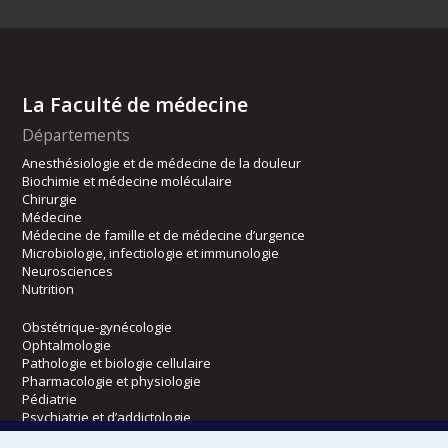
La Faculté de médecine
Départements
Anesthésiologie et de médecine de la douleur
Biochimie et médecine moléculaire
Chirurgie
Médecine
Médecine de famille et de médecine d’urgence
Microbiologie, infectiologie et immunologie
Neurosciences
Nutrition
Obstétrique-gynécologie
Ophtalmologie
Pathologie et biologie cellulaire
Pharmacologie et physiologie
Pédiatrie
Psychiatrie et d’addictologie
Radiologie, radio-oncologie et médecine nucléaire