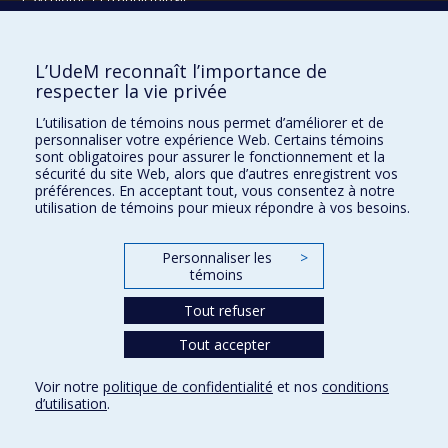
Radiologie, radio-oncologie et médecine nucléaire
L’UdeM reconnaît l’importance de
Écoles
respecter la vie privée
Kinésiologie et des sciences de l’activité physique
L’utilisation de témoins nous permet d’améliorer et de
Orthophonie et audiologie
personnaliser votre expérience Web. Certains témoins
Réadaptation
sont obligatoires pour assurer le fonctionnement et la
sécurité du site Web, alors que d’autres enregistrent vos
préférences. En acceptant tout, vous consentez à notre
Directions
utilisation de témoins pour mieux répondre à vos besoins.
DPC
CPASS
Personnaliser les
>
Éthique clinique
témoins
Tout refuser
Tout accepter
Voir notre
politique de confidentialité
et nos
conditions
Confidentialité
Conditions d’utilisation
Paramètres des témoins
d’utilisation
.