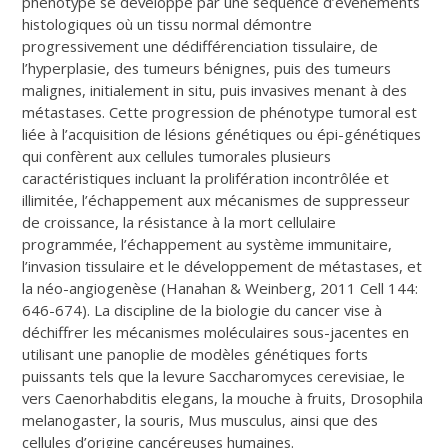
phénotype se développe par une séquence d’évènements
histologiques où un tissu normal démontre
progressivement une dédifférenciation tissulaire, de
l’hyperplasie, des tumeurs bénignes, puis des tumeurs
malignes, initialement in situ, puis invasives menant à des
métastases. Cette progression de phénotype tumoral est
liée à l’acquisition de lésions génétiques ou épi-génétiques
qui confèrent aux cellules tumorales plusieurs
caractéristiques incluant la prolifération incontrôlée et
illimitée, l’échappement aux mécanismes de suppresseur
de croissance, la résistance à la mort cellulaire
programmée, l’échappement au système immunitaire,
l’invasion tissulaire et le développement de métastases, et
la néo-angiogenèse (Hanahan & Weinberg, 2011 Cell 144:
646-674). La discipline de la biologie du cancer vise à
déchiffrer les mécanismes moléculaires sous-jacentes en
utilisant une panoplie de modèles génétiques forts
puissants tels que la levure Saccharomyces cerevisiae, le
vers Caenorhabditis elegans, la mouche à fruits, Drosophila
melanogaster, la souris, Mus musculus, ainsi que des
cellules d’origine cancéreuses humaines.