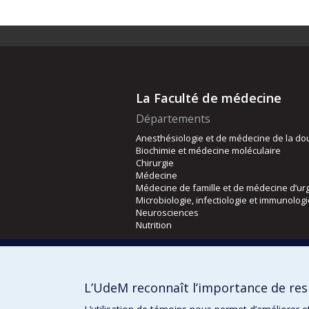
La Faculté de médecine
Départements
Anesthésiologie et de médecine de la do
Biochimie et médecine moléculaire
Chirurgie
Médecine
Médecine de famille et de médecine d’ur
Microbiologie, infectiologie et immunolog
Neurosciences
Nutrition
Écoles
Kinésiologie et des sciences de l’activité
L’UdeM reconnaît l’importance de resp
Orthophonie et audiologie
Réadaptation