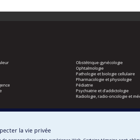
uleur
Obstétrique-gynécologie
Ophtalmologie
Pathologie et biologie cellulaire
Pharmacologie et physiologie
gence
Pédiatrie
ie
Psychiatrie et d’addictologie
Radiologie, radio-oncologie et mé
Directions
 physique
DPC
ecter la vie privée
CPASS
Éthique clinique