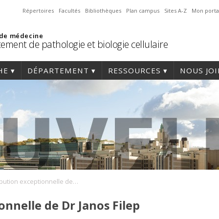
Répertoires
Facultés
Bibliothèques
Plan campus
Sites A-Z
Mon porta
 de médecine
ement de pathologie et biologie cellulaire
HE
DÉPARTEMENT
RESSOURCES
NOUS JO
Contribution exceptionnelle de Dr Janos Filep
nnelle de Dr Janos Filep