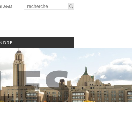
il UdeM
INDRE