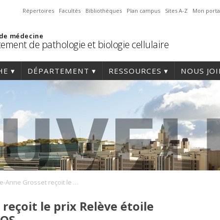
Répertoires
Facultés
Bibliothèques
Plan campus
Sites A-Z
Mon porta
 de médecine
ement de pathologie et biologie cellulaire
HE
DÉPARTEMENT
RESSOURCES
NOUS JO
Andrée-Anne Grosset reçoit le prix Relève étoile Jacques-Genest du FRQS
eçoit le prix Relève étoile