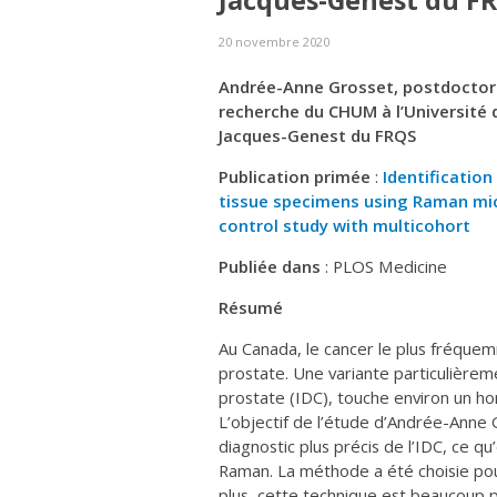
Jacques-Genest du F
20 novembre 2020
Andrée-Anne Grosset, p
ostdoctor
recherche du CHUM à l’Université d
Jacques-Genest du FRQS
Publication primée
:
Identificatio
tissue specimens using Raman mic
control study with multicohort
Publiée dans
: PLOS Medicine
Résumé
Au Canada, le cancer le plus fréque
prostate. Une variante particulièreme
prostate (IDC), touche environ un ho
L’objectif de l’étude d’Andrée-Anne
diagnostic plus précis de l’IDC, ce qu’
Raman. La méthode a été choisie pour
plus, cette technique est beaucoup p