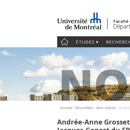
Faculté
Départ
ÉTUDES
RECHERC
/
/
/
Accueil
Nouvelles
Non classé
Andrée-Anne Grosset r