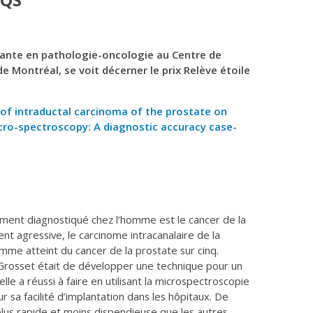
RQS
ante en pathologie-oncologie au Centre de
e Montréal, se voit décerner le prix Relève étoile
n of intraductal carcinoma of the prostate on
ro-spectroscopy: A diagnostic accuracy case-
mment diagnostiqué chez l’homme est le cancer de la
nt agressive, le carcinome intracanalaire de la
mme atteint du cancer de la prostate sur cinq.
 Grosset était de développer une technique pour un
elle a réussi à faire en utilisant la microspectroscopie
 sa facilité d’implantation dans les hôpitaux. De
lus rapide et moins dispendieuse que les autres