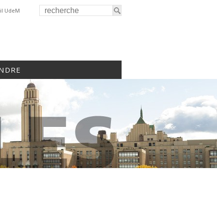
il UdeM
INDRE