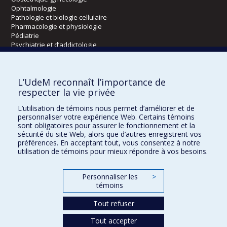
Ophtalmologie
Pathologie et biologie cellulaire
Pharmacologie et physiologie
Pédiatrie
Psychiatrie et d’addictologie
Radiologie, radio-oncologie et médecine nucléaire
L’UdeM reconnaît l’importance de
Écoles
respecter la vie privée
Kinésiologie et des sciences de l’activité physique
L’utilisation de témoins nous permet d’améliorer et de
Orthophonie et audiologie
personnaliser votre expérience Web. Certains témoins
Réadaptation
sont obligatoires pour assurer le fonctionnement et la
sécurité du site Web, alors que d’autres enregistrent vos
préférences. En acceptant tout, vous consentez à notre
Directions
utilisation de témoins pour mieux répondre à vos besoins.
DPC
CPASS
Personnaliser les
>
Éthique clinique
témoins
Tout refuser
Tout accepter