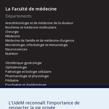
La Faculté de médecine
Départements
Anesthésiologie et de médecine de la douleur
Biochimie et médecine moléculaire
Chirurgie
Médecine
Médecine de famille et de médecine d’urgence
Microbiologie, infectiologie et immunologie
Neurosciences
Nutrition
Obstétrique-gynécologie
Ophtalmologie
Pathologie et biologie cellulaire
Pharmacologie et physiologie
Pédiatrie
Psychiatrie et d’addictologie
Radiologie, radio-oncologie et médecine nucléaire
L’UdeM reconnaît l’importance de
Écoles
respecter la vie privée