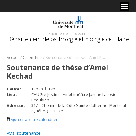
Faculté de médecine
Département de pathologie et biologie cellulaire
/
/
Accueil
Calendrier
Soutenance de thèse d’Amel Kechad
Soutenance de thèse d’Amel
Kechad
Heure :
13
h
30
à
17
h
Lieu :
CHU Ste-Justine - Amphithéâtre Justine Lacoste
Beaubien
Adresse :
3175, Chemin de la Côte-Sainte-Catherine, Montréal
(Québec) H3T 1C5
Ajouter à votre calendrier
Avis_soutenance