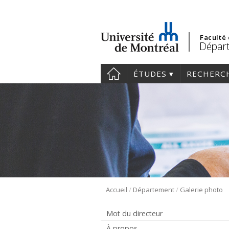
Faculté
Départ
ÉTUDES
RECHERC
/
/
Accueil
Département
Galerie photo
Mot du directeur
À propos