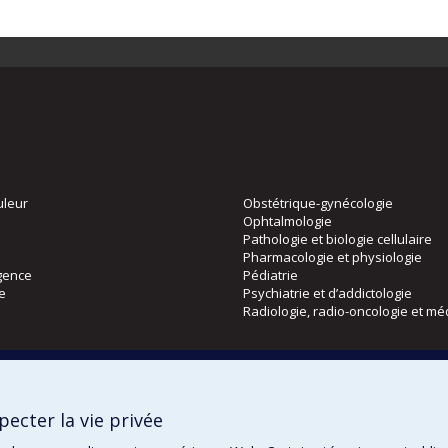
uleur
Obstétrique-gynécologie
Ophtalmologie
Pathologie et biologie cellulaire
Pharmacologie et physiologie
gence
Pédiatrie
ie
Psychiatrie et d’addictologie
Radiologie, radio-oncologie et mé
Directions
 physique
DPC
ecter la vie privée
CPASS
Éthique clinique