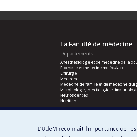
La Faculté de médecine
Départements
Anesthésiologie et de médecine de la do
Biochimie et médecine moléculaire
Chirurgie
Médecine
Médecine de famille et de médecine d’ur
Microbiologie, infectiologie et immunolog
Neurosciences
Nutrition
Écoles
Kinésiologie et des sciences de l’activité
L’UdeM reconnaît l’importance de resp
Orthophonie et audiologie
Réadaptation