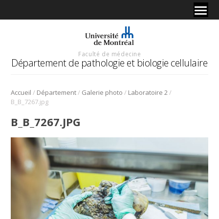
Faculté de médecine
Département de pathologie et biologie cellulaire
/
/
/
/
Accueil
Département
Galerie photo
Laboratoire 2
B_B_7267.jpg
B_B_7267.JPG