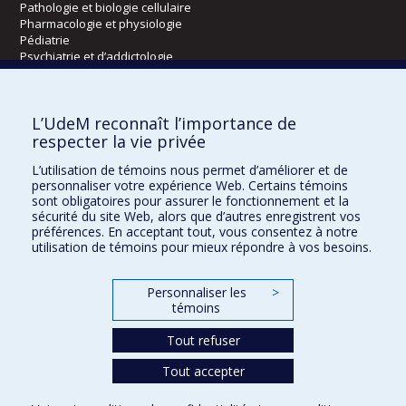
Pathologie et biologie cellulaire
Pharmacologie et physiologie
Pédiatrie
Psychiatrie et d’addictologie
Radiologie, radio-oncologie et médecine nucléaire
L’UdeM reconnaît l’importance de
Écoles
respecter la vie privée
Kinésiologie et des sciences de l’activité physique
L’utilisation de témoins nous permet d’améliorer et de
Orthophonie et audiologie
personnaliser votre expérience Web. Certains témoins
Réadaptation
sont obligatoires pour assurer le fonctionnement et la
sécurité du site Web, alors que d’autres enregistrent vos
préférences. En acceptant tout, vous consentez à notre
Directions
utilisation de témoins pour mieux répondre à vos besoins.
DPC
CPASS
Personnaliser les
>
Éthique clinique
témoins
Tout refuser
Tout accepter