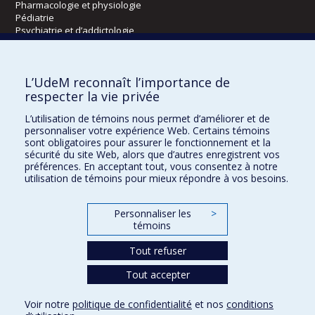
Pharmacologie et physiologie
Pédiatrie
Psychiatrie et d’addictologie
Radiologie, radio-oncologie et médecine nucléaire
L’UdeM reconnaît l’importance de
Écoles
respecter la vie privée
Kinésiologie et des sciences de l’activité physique
L’utilisation de témoins nous permet d’améliorer et de
Orthophonie et audiologie
personnaliser votre expérience Web. Certains témoins
Réadaptation
sont obligatoires pour assurer le fonctionnement et la
sécurité du site Web, alors que d’autres enregistrent vos
préférences. En acceptant tout, vous consentez à notre
Directions
utilisation de témoins pour mieux répondre à vos besoins.
DPC
CPASS
Personnaliser les
>
Éthique clinique
témoins
Tout refuser
Tout accepter
Voir notre
politique de confidentialité
et nos
conditions
Confidentialité
Conditions d’utilisation
Paramètres des témoins