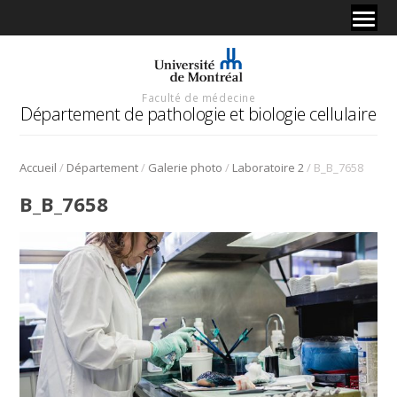
Faculté de médecine
Département de pathologie et biologie cellulaire
/
/
/
/
Accueil
Département
Galerie photo
Laboratoire 2
B_B_7658
B_B_7658