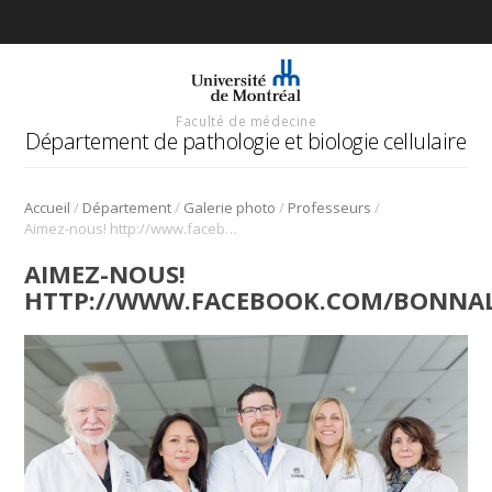
Faculté de médecine
Département de pathologie et biologie cellulaire
/
/
/
/
Accueil
Département
Galerie photo
Professeurs
Aimez-nous! http://www.facebook.com/bonnalliebrodeur
AIMEZ-NOUS!
HTTP://WWW.FACEBOOK.COM/BONNA