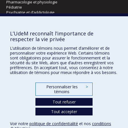
Pharmacologie et physiologie
Pédiatrie
Psychiatrie et d’addictologie
Radiologie, radio-oncologie et médecine nucléaire
L’UdeM reconnaît l’importance de
Écoles
respecter la vie privée
Kinésiologie et des sciences de l’activité physique
L’utilisation de témoins nous permet d’améliorer et de
Orthophonie et audiologie
personnaliser votre expérience Web. Certains témoins
Réadaptation
sont obligatoires pour assurer le fonctionnement et la
sécurité du site Web, alors que d’autres enregistrent vos
préférences. En acceptant tout, vous consentez à notre
Directions
utilisation de témoins pour mieux répondre à vos besoins.
DPC
CPASS
Personnaliser les
>
Éthique clinique
témoins
Tout refuser
Tout accepter
Voir notre
politique de confidentialité
et nos
conditions
Confidentialité
Conditions d’utilisation
Paramètres des témoins