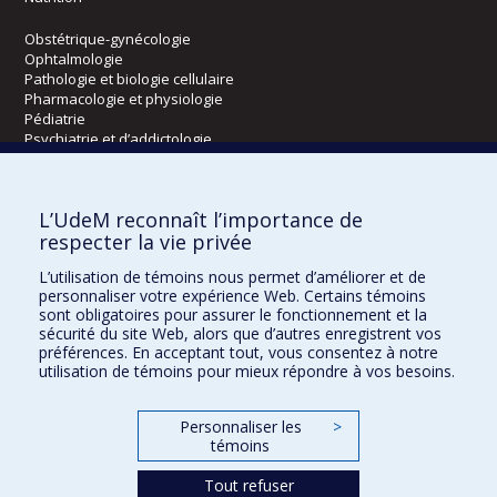
Obstétrique-gynécologie
Ophtalmologie
Pathologie et biologie cellulaire
Pharmacologie et physiologie
Pédiatrie
Psychiatrie et d’addictologie
Radiologie, radio-oncologie et médecine nucléaire
L’UdeM reconnaît l’importance de
Écoles
respecter la vie privée
Kinésiologie et des sciences de l’activité physique
L’utilisation de témoins nous permet d’améliorer et de
Orthophonie et audiologie
personnaliser votre expérience Web. Certains témoins
Réadaptation
sont obligatoires pour assurer le fonctionnement et la
sécurité du site Web, alors que d’autres enregistrent vos
préférences. En acceptant tout, vous consentez à notre
Directions
utilisation de témoins pour mieux répondre à vos besoins.
DPC
CPASS
Personnaliser les
>
Éthique clinique
témoins
Tout refuser