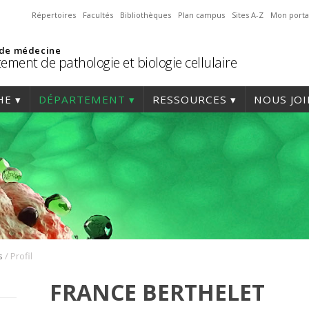
Répertoires
Facultés
Bibliothèques
Plan campus
Sites A-Z
Mon porta
 de médecine
ement de pathologie et biologie cellulaire
HE
DÉPARTEMENT
RESSOURCES
NOUS JO
/
s
Profil
FRANCE BERTHELET