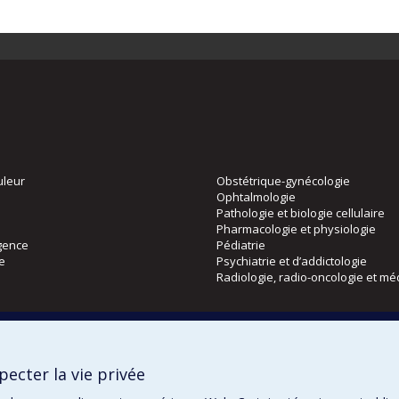
uleur
Obstétrique-gynécologie
Ophtalmologie
Pathologie et biologie cellulaire
Pharmacologie et physiologie
gence
Pédiatrie
ie
Psychiatrie et d’addictologie
Radiologie, radio-oncologie et mé
Directions
 physique
DPC
ecter la vie privée
CPASS
Éthique clinique