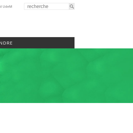
il UdeM
INDRE