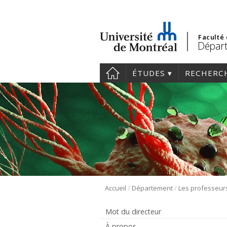
Faculté
Départ
ÉTUDES
RECHERC
/
/
Accueil
Département
Les professeur
Mot du directeur
À propos