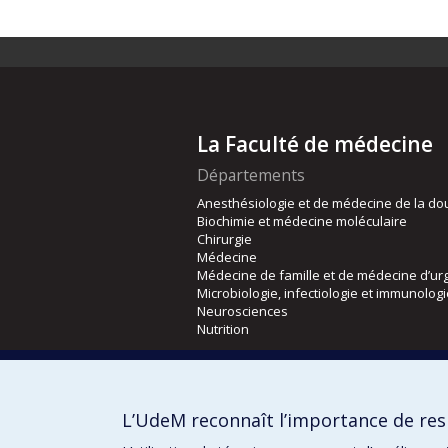
La Faculté de médecine
Départements
Anesthésiologie et de médecine de la do
Biochimie et médecine moléculaire
Chirurgie
Médecine
Médecine de famille et de médecine d’ur
Microbiologie, infectiologie et immunolog
Neurosciences
Nutrition
Écoles
Kinésiologie et des sciences de l’activité
L’UdeM reconnaît l’importance de resp
Orthophonie et audiologie
Réadaptation