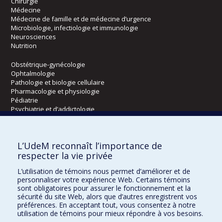
Chirurgie
Médecine
Médecine de famille et de médecine d’urgence
Microbiologie, infectiologie et immunologie
Neurosciences
Nutrition
Obstétrique-gynécologie
Ophtalmologie
Pathologie et biologie cellulaire
Pharmacologie et physiologie
Pédiatrie
Psychiatrie et d’addictologie
Radiologie, radio-oncologie et médecine nucléaire
L’UdeM reconnaît l’importance de
Écoles
respecter la vie privée
Kinésiologie et des sciences de l’activité physique
L’utilisation de témoins nous permet d’améliorer et de
Orthophonie et audiologie
personnaliser votre expérience Web. Certains témoins
Réadaptation
sont obligatoires pour assurer le fonctionnement et la
sécurité du site Web, alors que d’autres enregistrent vos
préférences. En acceptant tout, vous consentez à notre
Directions
utilisation de témoins pour mieux répondre à vos besoins.
DPC