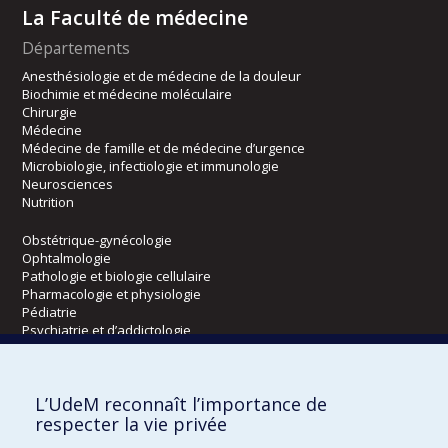
La Faculté de médecine
Départements
Anesthésiologie et de médecine de la douleur
Biochimie et médecine moléculaire
Chirurgie
Médecine
Médecine de famille et de médecine d’urgence
Microbiologie, infectiologie et immunologie
Neurosciences
Nutrition
Obstétrique-gynécologie
Ophtalmologie
Pathologie et biologie cellulaire
Pharmacologie et physiologie
Pédiatrie
Psychiatrie et d’addictologie
Radiologie, radio-oncologie et médecine nucléaire
L’UdeM reconnaît l’importance de
Écoles
respecter la vie privée
Kinésiologie et des sciences de l’activité physique