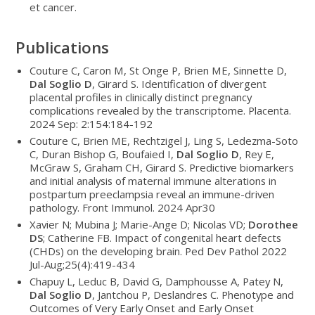
et cancer.
Publications
Couture C, Caron M, St Onge P, Brien ME, Sinnette D,
Dal Soglio D
, Girard S. Identification of divergent
placental profiles in clinically distinct pregnancy
complications revealed by the transcriptome. Placenta.
2024 Sep: 2:154:184-192
Couture C, Brien ME, Rechtzigel J, Ling S, Ledezma-Soto
C, Duran Bishop G, Boufaied I,
Dal Soglio D
, Rey E,
McGraw S, Graham CH, Girard S. Predictive biomarkers
and initial analysis of maternal immune alterations in
postpartum preeclampsia reveal an immune-driven
pathology. Front Immunol. 2024 Apr30
Xavier N; Mubina J; Marie-Ange D; Nicolas VD;
Dorothee
DS
; Catherine FB. Impact of congenital heart defects
(CHDs) on the developing brain. Ped Dev Pathol 2022
Jul-Aug;25(4):419-434
Chapuy L, Leduc B, David G, Damphousse A, Patey N,
Dal Soglio D
, Jantchou P, Deslandres C. Phenotype and
Outcomes of Very Early Onset and Early Onset