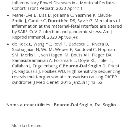
Inflammatory Bowel Diseases in a Montreal Pediatric
Cohort. Front Pediatr. 2023 Apr4:11
Marie-Eve B, Elsa B, Josianne C, Yasmine K, Claude-
Emilie J, Camille C
, Dorothée DS
, Sylvie G. Mediators of
inflammation at the maternal-fetal interface are altered
by SARS-CoV-2 infection and pandemic stress. Am J
Reprod Immunol. 2023 Apr;89(4):
de Kock L, Wang YC, Revil T, Badescu D, Rivera B,
Sabbaghian N, Wu M, Weber E, Sandoval C, Hopman
SM, Merks JH, van Hagen JM, Bouts AH, Plager DA,
Ramasubramanian A, Forsmark L, Doyle KL, Toler T,
Callahan J, Engelenberg C,
Bouron-Dal Soglio D
, Priest
JR, Ragoussis J, Foulkes WD. High-sensitivity sequencing
reveals multi-organ somatic mosaicism causing DICER1
syndrome. J Med Genet. 2016 Jan;53(1):43-52.
Noms auteur utilisés : Bouron-Dal Soglio, Dal Soglio
Mot du directeur