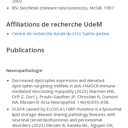
2002
BSc biochimie (mineure neurosciences), McGill, 1997
Affiliations de recherche UdeM
Centre de recherche Azrieli du CHU Sainte-Justine
Publications
Neuropathologie
Decreased dystrophin expression and elevated
dystrophin-targeting miRNAs in anti-HMGCR immune-
mediated necrotizing myopathy (2023) Marmen MB,
Orfi Z, Dort J, Proulx-Gauthier JP, Chrestian N, Dumont
NA, Ellezam B. Acta Neuropathol. 146(4):655-658.
SCA34 caused by ELOVL4 L168F mutation is a lysosomal
lipid storage disease sharing pathology features with
neuronal ceroid lipofuscinosis and peroxisomal
disorders (2023) Ellezam B, Kaseka ML, Nguyen DK,