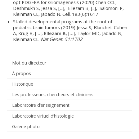
opt PDGFRA for Gliomagenesis (2020) Chen CCL,
Deshmukh S, Jessa S, [...], Ellezam B, [..], Salomoni P,
Kleinman CL, Jabado N. Cell. 183(6):1617
Stalled developmental programs at the root of
pediatric brain tumors (2019) Jessa S, Blanchet-Cohen
A, Krug B, […],
Ellezam B
, […], Taylor MD, Jabado N,
Kleinman CL.
Nat Genet. 51:1702
Mot du directeur
À propos
Historique
Les professeurs, chercheurs et cliniciens
Laboratoire d’enseignement
Laboratoire virtuel d’histologie
Galerie photo