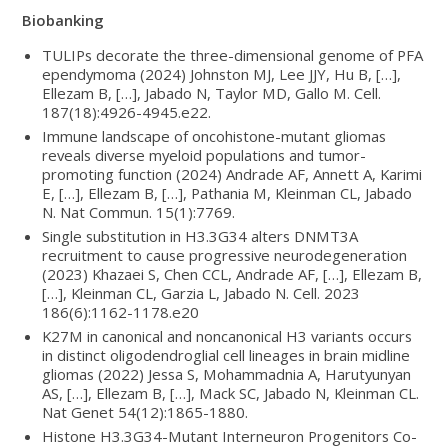
Biobanking
TULIPs decorate the three-dimensional genome of PFA
ependymoma (2024) Johnston MJ, Lee JJY, Hu B, […],
Ellezam B, […], Jabado N, Taylor MD, Gallo M. Cell.
187(18):4926-4945.e22.
Immune landscape of oncohistone-mutant gliomas
reveals diverse myeloid populations and tumor-
promoting function (2024) Andrade AF, Annett A, Karimi
E, […], Ellezam B, […], Pathania M, Kleinman CL, Jabado
N. Nat Commun. 15(1):7769.
Single substitution in H3.3G34 alters DNMT3A
recruitment to cause progressive neurodegeneration
(2023) Khazaei S, Chen CCL, Andrade AF, […], Ellezam B,
[…], Kleinman CL, Garzia L, Jabado N. Cell. 2023
186(6):1162-1178.e20
K27M in canonical and noncanonical H3 variants occurs
in distinct oligodendroglial cell lineages in brain midline
gliomas (2022) Jessa S, Mohammadnia A, Harutyunyan
AS, […], Ellezam B, […], Mack SC, Jabado N, Kleinman CL.
Nat Genet 54(12):1865-1880.
Histone H3.3G34-Mutant Interneuron Progenitors Co-