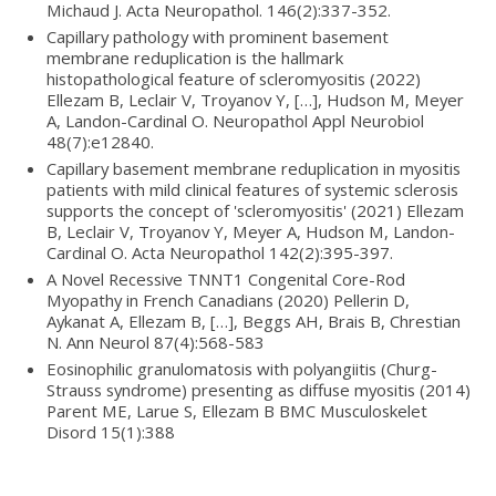
Michaud J. Acta Neuropathol. 146(2):337-352.
Capillary pathology with prominent basement
membrane reduplication is the hallmark
histopathological feature of scleromyositis (2022)
Ellezam B, Leclair V, Troyanov Y, […], Hudson M, Meyer
A, Landon-Cardinal O. Neuropathol Appl Neurobiol
48(7):e12840.
Capillary basement membrane reduplication in myositis
patients with mild clinical features of systemic sclerosis
supports the concept of 'scleromyositis' (2021) Ellezam
B, Leclair V, Troyanov Y, Meyer A, Hudson M, Landon-
Cardinal O. Acta Neuropathol 142(2):395-397.
A Novel Recessive TNNT1 Congenital Core-Rod
Myopathy in French Canadians (2020) Pellerin D,
Aykanat A, Ellezam B, […], Beggs AH, Brais B, Chrestian
N. Ann Neurol 87(4):568-583
Eosinophilic granulomatosis with polyangiitis (Churg-
Strauss syndrome) presenting as diffuse myositis (2014)
Parent ME, Larue S, Ellezam B BMC Musculoskelet
Disord 15(1):388