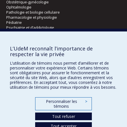
Obstétrique-gynécologie
Ophtalmologie
Pathologie et biologie cellulaire
Pharmacologie et physiologie
Pédiatrie
Psychiatrie et d’addictologie
Radiologie, radio-oncologie et médecine nucléaire
L’UdeM reconnaît l’importance de
Écoles
respecter la vie privée
Kinésiologie et des sciences de l’activité physique
L’utilisation de témoins nous permet d’améliorer et de
Orthophonie et audiologie
personnaliser votre expérience Web. Certains témoins
Réadaptation
sont obligatoires pour assurer le fonctionnement et la
sécurité du site Web, alors que d’autres enregistrent vos
préférences. En acceptant tout, vous consentez à notre
Directions
utilisation de témoins pour mieux répondre à vos besoins.
DPC
CPASS
Personnaliser les
>
Éthique clinique
témoins
Tout refuser
Tout accepter