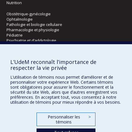
Nutrition
Obstétrique-gynécologie
Ophtalmologie
Pathologie et biologie cellulaire
Pharmacologie et physiologie
Pédiatrie
Psychiatrie et d’addictologie
Radiologie, radio-oncologie et médecine nucléaire
L’UdeM reconnaît l’importance de
Écoles
respecter la vie privée
Kinésiologie et des sciences de l’activité physique
L’utilisation de témoins nous permet d’améliorer et de
Orthophonie et audiologie
personnaliser votre expérience Web. Certains témoins
Réadaptation
sont obligatoires pour assurer le fonctionnement et la
sécurité du site Web, alors que d’autres enregistrent vos
préférences. En acceptant tout, vous consentez à notre
Directions
utilisation de témoins pour mieux répondre à vos besoins.
DPC
CPASS
Personnaliser les
>
Éthique clinique
témoins