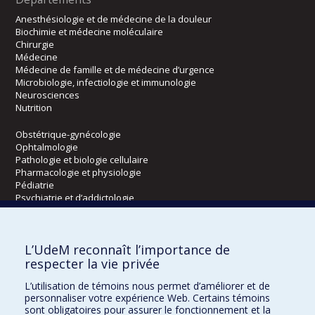
Anesthésiologie et de médecine de la douleur
Biochimie et médecine moléculaire
Chirurgie
Médecine
Médecine de famille et de médecine d’urgence
Microbiologie, infectiologie et immunologie
Neurosciences
Nutrition
Obstétrique-gynécologie
Ophtalmologie
Pathologie et biologie cellulaire
Pharmacologie et physiologie
Pédiatrie
Psychiatrie et d’addictologie
Radiologie, radio-oncologie et médecine nucléaire
L’UdeM reconnaît l’importance de
Écoles
respecter la vie privée
Kinésiologie et des sciences de l’activité physique
L’utilisation de témoins nous permet d’améliorer et de
Orthophonie et audiologie
personnaliser votre expérience Web. Certains témoins
Réadaptation
sont obligatoires pour assurer le fonctionnement et la