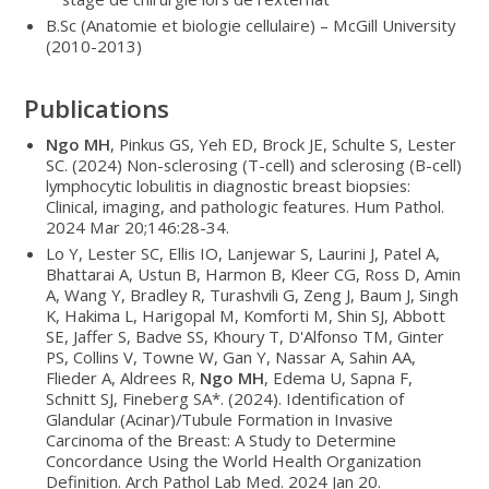
B.Sc (Anatomie et biologie cellulaire) – McGill University
(2010-2013)
Publications
Ngo MH
, Pinkus GS, Yeh ED, Brock JE, Schulte S, Lester
SC. (2024) Non-sclerosing (T-cell) and sclerosing (B-cell)
lymphocytic lobulitis in diagnostic breast biopsies:
Clinical, imaging, and pathologic features. Hum Pathol.
2024 Mar 20;146:28-34.
Lo Y, Lester SC, Ellis IO, Lanjewar S, Laurini J, Patel A,
Bhattarai A, Ustun B, Harmon B, Kleer CG, Ross D, Amin
A, Wang Y, Bradley R, Turashvili G, Zeng J, Baum J, Singh
K, Hakima L, Harigopal M, Komforti M, Shin SJ, Abbott
SE, Jaffer S, Badve SS, Khoury T, D'Alfonso TM, Ginter
PS, Collins V, Towne W, Gan Y, Nassar A, Sahin AA,
Flieder A, Aldrees R,
Ngo MH
, Edema U, Sapna F,
Schnitt SJ, Fineberg SA*. (2024). Identification of
Glandular (Acinar)/Tubule Formation in Invasive
Carcinoma of the Breast: A Study to Determine
Concordance Using the World Health Organization
Definition. Arch Pathol Lab Med. 2024 Jan 20.