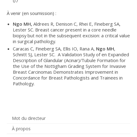
07
À venir (en soumission) :
Ngo MH,
Aldrees R, Denison C, Rhei E, Fineberg SA,
Lester SC. Breast cancer present in a core needle
biopsy but not in the subsequent excision: a critical value
in surgical pathology.
Caracas C, Fineberg SA, Ellis IO, Rana A,
Ngo MH
,
Schnitt SJ, Lester SC. A Validation Study of en Expanded
Description of Glandular (Acinar)/Tubule Formation for
the Use of the Nottigham Grading System for Invasive
Breast Carcinomas Demonstrates Improvement in
Concordance for Breast Pathologists and Trainees in
Pathology.
Mot du directeur
À propos