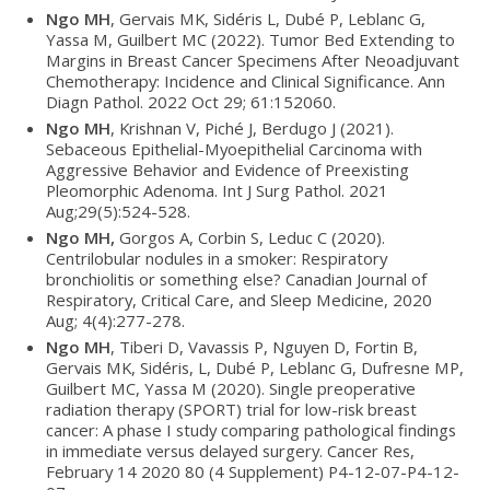
Ngo MH
, Gervais MK, Sidéris L, Dubé P, Leblanc G,
Yassa M, Guilbert MC (2022). Tumor Bed Extending to
Margins in Breast Cancer Specimens After Neoadjuvant
Chemotherapy: Incidence and Clinical Significance. Ann
Diagn Pathol. 2022 Oct 29; 61:152060.
Ngo MH
, Krishnan V, Piché J, Berdugo J (2021).
Sebaceous Epithelial-Myoepithelial Carcinoma with
Aggressive Behavior and Evidence of Preexisting
Pleomorphic Adenoma. Int J Surg Pathol. 2021
Aug;29(5):524-528.
Ngo MH,
Gorgos A, Corbin S, Leduc C (2020).
Centrilobular nodules in a smoker: Respiratory
bronchiolitis or something else? Canadian Journal of
Respiratory, Critical Care, and Sleep Medicine, 2020
Aug; 4(4):277-278.
Ngo MH
, Tiberi D, Vavassis P, Nguyen D, Fortin B,
Gervais MK, Sidéris, L, Dubé P, Leblanc G, Dufresne MP,
Guilbert MC, Yassa M (2020). Single preoperative
radiation therapy (SPORT) trial for low-risk breast
cancer: A phase I study comparing pathological findings
in immediate versus delayed surgery. Cancer Res,
February 14 2020 80 (4 Supplement) P4-12-07-P4-12-