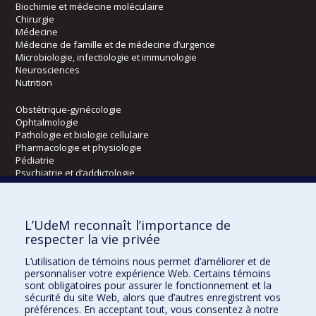
Biochimie et médecine moléculaire
Chirurgie
Médecine
Médecine de famille et de médecine d’urgence
Microbiologie, infectiologie et immunologie
Neurosciences
Nutrition
Obstétrique-gynécologie
Ophtalmologie
Pathologie et biologie cellulaire
Pharmacologie et physiologie
Pédiatrie
Psychiatrie et d’addictologie
Radiologie, radio-oncologie et médecine nucléaire
L’UdeM reconnaît l’importance de
Écoles
respecter la vie privée
Kinésiologie et des sciences de l’activité physique
L’utilisation de témoins nous permet d’améliorer et de
Orthophonie et audiologie
personnaliser votre expérience Web. Certains témoins
Réadaptation
sont obligatoires pour assurer le fonctionnement et la
sécurité du site Web, alors que d’autres enregistrent vos
préférences. En acceptant tout, vous consentez à notre
Directions