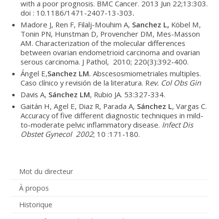
with a poor prognosis. BMC Cancer. 2013 Jun 22;13:303.
doi : 10.1186/1471-2407-13-303
.
Madore J, Ren F, Filalj-Mouhim A,
Sanchez L,
Köbel M,
Tonin PN, Hunstman D, Provencher DM, Mes-Masson
AM. Characterization of the molecular differences
between ovarian endometrioid carcinoma and ovarian
serous carcinoma. J Pathol, 2010; 220(3):392-400.
Ángel E,
Sanchez LM.
Abscesosmiometriales multiples.
Caso clínico y revisión de la literatura. R
ev.
Col
Obs Gin
Davis A,
Sánchez LM
, Rubio JA. 53:327-334.
Gaitán H, Agel E, Diaz R, Parada A,
Sánchez L
, Vargas C.
Accuracy of five different diagnostic techniques in mild-
to-moderate pelvic inflammatory disease.
Infect Dis
Obstet Gynecol 2002
; 10 :171-180.
Mot du directeur
À propos
Historique