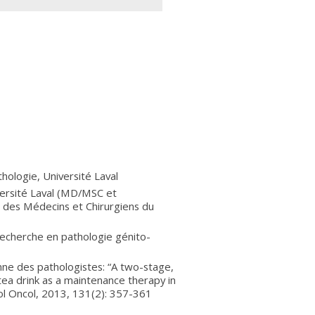
ologie, Université Laval
versité Laval (MD/MSC et
 des Médecins et Chirurgiens du
recherche en pathologie génito-
enne des pathologistes: “A two-stage,
ea drink as a maintenance therapy in
l Oncol, 2013, 131(2): 357-361