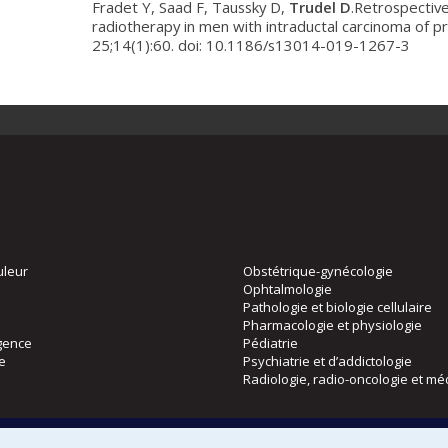
Fradet Y, Saad F, Taussky D,
Trudel
D
.Retrospective
radiotherapy in men with intraductal carcinoma of p
25;14(1):60. doi: 10.1186/s13014-019-1267-3
uleur
Obstétrique-gynécologie
Ophtalmologie
Pathologie et biologie cellulaire
Pharmacologie et physiologie
gence
Pédiatrie
ie
Psychiatrie et d’addictologie
Radiologie, radio-oncologie et mé
Directions