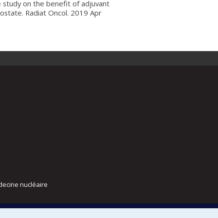
 study on the benefit of adjuvant
rostate. Radiat Oncol. 2019 Apr
decine nucléaire