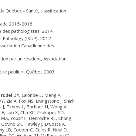
u Québec - Santé, classification
anada 2015-2018
ne des pathologistes, 2014
al Pathology (ISUP), 2012
ssociation Canadienne des
ion par un résident, Association
toire public », Québec,2003
Trudel D*
, Lalonde E, Meng A,
Zia A, Fox NS, Livingstone J, Shiah
s J, Timms L, Buchner N, Wong A,
 F, Luo X, Chu KC, Prokopec SD,
e MA, Yousif F, Denroche RE, Chong
Govind SK, Hawley J, D'Costa A,
y LB, Cooper C, Eeles R, Neal D,
ollins CC, Hudson TJ, McPherson JD,