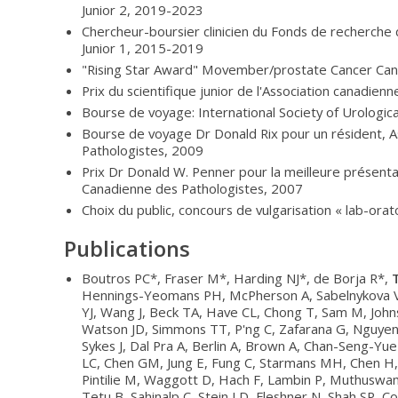
Junior 2, 2019-2023
Chercheur-boursier clinicien du Fonds de recherche d
Junior 1, 2015-2019
"Rising Star Award" Movember/prostate Cancer C
Prix du scientifique junior de l'Association canadien
Bourse de voyage: International Society of Urologic
Bourse de voyage Dr Donald Rix pour un résident, A
Pathologistes, 2009
Prix Dr Donald W. Penner pour la meilleure présentat
Canadienne des Pathologistes, 2007
Choix du public, concours de vulgarisation « lab-ora
Publications
Boutros PC*, Fraser M*, Harding NJ*, de Borja R*,
Hennings-Yeomans PH, McPherson A, Sabelnykova VY, 
YJ, Wang J, Beck TA, Have CL, Chong T, Sam M, John
Watson JD, Simmons TT, P'ng C, Zafarana G, Nguyen
Sykes J, Dal Pra A, Berlin A, Brown A, Chan-Seng-Yu
LC, Chen GM, Jung E, Fung C, Starmans MH, Chen H, 
Pintilie M, Waggott D, Hach F, Lambin P, Muthuswam
Tetu B, Sahinalp C, Stein LD, Fleshner N, Shah SP, C