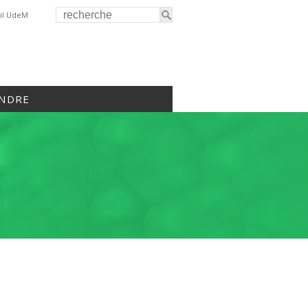
il UdeM
INDRE