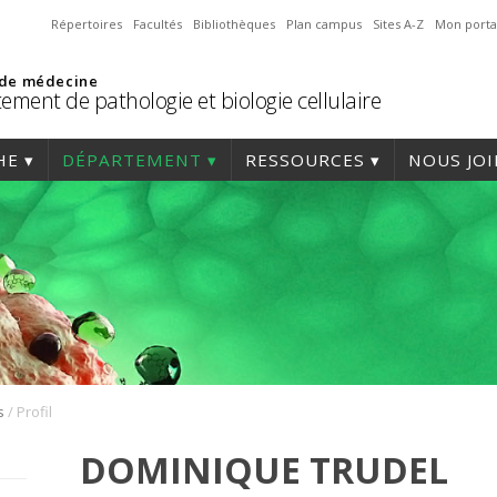
Répertoires
Facultés
Bibliothèques
Plan campus
Sites A-Z
Mon porta
 de médecine
ement de pathologie et biologie cellulaire
HE
DÉPARTEMENT
RESSOURCES
NOUS JO
/
s
Profil
DOMINIQUE TRUDEL