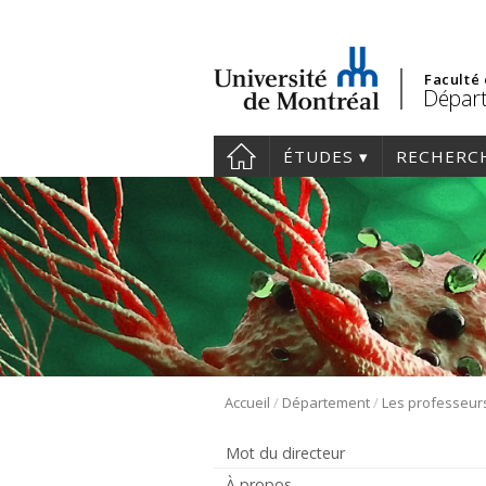
Faculté
Départ
ÉTUDES
RECHERC
/
/
Accueil
Département
Les professeur
Mot du directeur
À propos