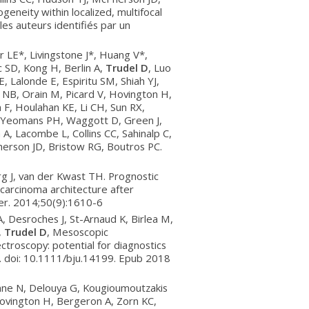
eneity within localized, multifocal
les auteurs identifiés par un
 LE*, Livingstone J*, Huang V*,
c SD, Kong H, Berlin A,
Trudel D
, Luo
 Lalonde E, Espiritu SM, Shiah YJ,
NB, Orain M, Picard V, Hovington H,
 F, Houlahan KE, Li CH, Sun RX,
s-Yeomans PH, Waggott D, Green J,
A, Lacombe L, Collins CC, Sahinalp C,
herson JD, Bristow RG, Boutros PC.
g J, van der Kwast TH. Prognostic
 carcinoma architecture after
er. 2014;50(9):1610-6
, Desroches J, St-Arnaud K, Birlea M,
,
Trudel D
,
Mesoscopic
ctroscopy: potential for diagnostics
. doi: 10.1111/bju.14199. Epub 2018
ne N, Delouya G, Kougioumoutzakis
Hovington H, Bergeron A, Zorn KC,