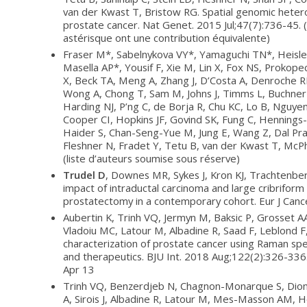
van der Kwast T, Bristow RG. Spatial genomic heterog
prostate cancer. Nat Genet. 2015 Jul;47(7):736-45. (
astérisque ont une contribution équivalente)
Fraser M*, Sabelnykova VY*, Yamaguchi TN*, Heisler
Masella AP*, Yousif F, Xie M, Lin X, Fox NS, Prokope
X, Beck TA, Meng A, Zhang J, D’Costa A, Denroche RE,
Wong A, Chong T, Sam M, Johns J, Timms L, Buchner 
Harding NJ, P’ng C, de Borja R, Chu KC, Lo B, Nguyen
Cooper CI, Hopkins JF, Govind SK, Fung C, Henning
Haider S, Chan-Seng-Yue M, Jung E, Wang Z, Dal Pra 
Fleshner N, Fradet Y, Tetu B, van der Kwast T, McP
(liste d’auteurs soumise sous réserve)
Trudel D
, Downes MR, Sykes J, Kron KJ, Trachtenber
impact of intraductal carcinoma and large cribriform
prostatectomy in a contemporary cohort. Eur J Canc
Aubertin K, Trinh VQ, Jermyn M, Baksic P, Grosset AA
Vladoiu MC, Latour M, Albadine R, Saad F, Leblond F
characterization of prostate cancer using Raman spe
and therapeutics. BJU Int. 2018 Aug;122(2):326-336
Apr 13
Trinh VQ, Benzerdjeb N, Chagnon-Monarque S, Dion
A, Sirois J, Albadine R, Latour M, Mes-Masson AM, 