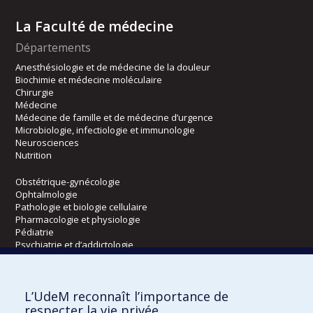
La Faculté de médecine
Départements
Anesthésiologie et de médecine de la douleur
Biochimie et médecine moléculaire
Chirurgie
Médecine
Médecine de famille et de médecine d’urgence
Microbiologie, infectiologie et immunologie
Neurosciences
Nutrition
Obstétrique-gynécologie
Ophtalmologie
Pathologie et biologie cellulaire
Pharmacologie et physiologie
Pédiatrie
Psychiatrie et d’addictologie
Radiologie, radio-oncologie et médecine nucléaire
L’UdeM reconnaît l’importance de
Écoles
respecter la vie privée