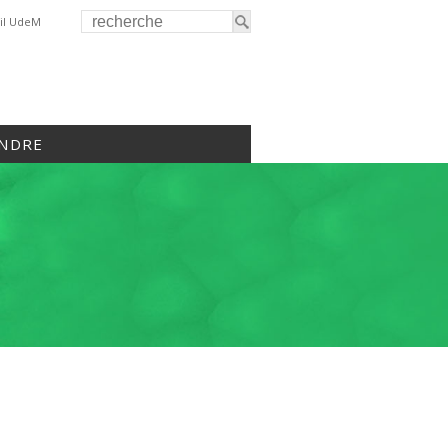
il UdeM
INDRE