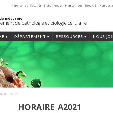
Répertoires
Facultés
Bibliothèques
Plan campus
Sites A-Z
Mon porta
 de médecine
ement de pathologie et biologie cellulaire
HE
DÉPARTEMENT
RESSOURCES
NOUS JO
oraire_A2021
HORAIRE_A2021