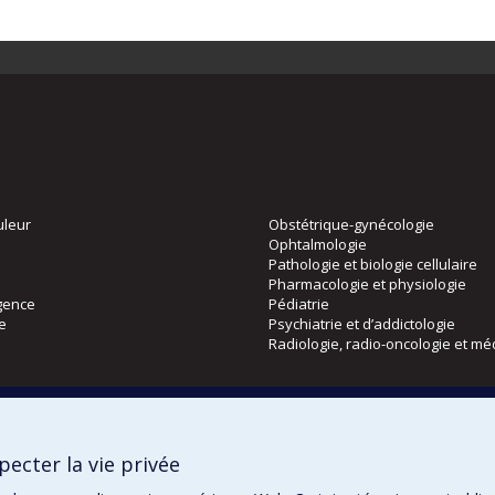
uleur
Obstétrique-gynécologie
Ophtalmologie
Pathologie et biologie cellulaire
Pharmacologie et physiologie
gence
Pédiatrie
ie
Psychiatrie et d’addictologie
Radiologie, radio-oncologie et mé
Directions
 physique
DPC
ecter la vie privée
CPASS
Éthique clinique