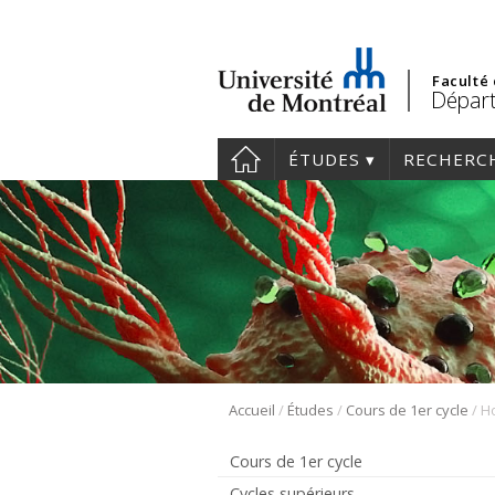
Faculté
Départ
ÉTUDES
RECHERC
/
/
/
Accueil
Études
Cours de 1er cycle
H
Cours de 1er cycle
Cycles supérieurs