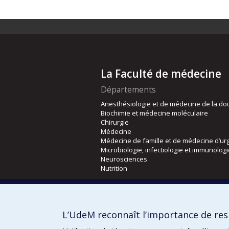
La Faculté de médecine
Départements
Anesthésiologie et de médecine de la do
Biochimie et médecine moléculaire
Chirurgie
Médecine
Médecine de famille et de médecine d’ur
Microbiologie, infectiologie et immunolog
Neurosciences
Nutrition
Écoles
Kinésiologie et des sciences de l’activité
L’UdeM reconnaît l’importance de resp
Orthophonie et audiologie
Réadaptation