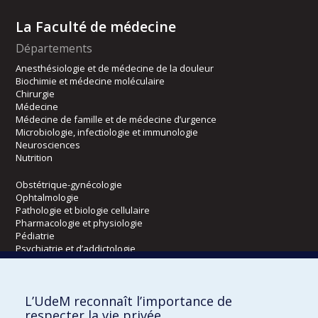
La Faculté de médecine
Départements
Anesthésiologie et de médecine de la douleur
Biochimie et médecine moléculaire
Chirurgie
Médecine
Médecine de famille et de médecine d’urgence
Microbiologie, infectiologie et immunologie
Neurosciences
Nutrition
Obstétrique-gynécologie
Ophtalmologie
Pathologie et biologie cellulaire
Pharmacologie et physiologie
Pédiatrie
Psychiatrie et d’addictologie
Radiologie, radio-oncologie et médecine nucléaire
L’UdeM reconnaît l’importance de
Écoles
respecter la vie privée