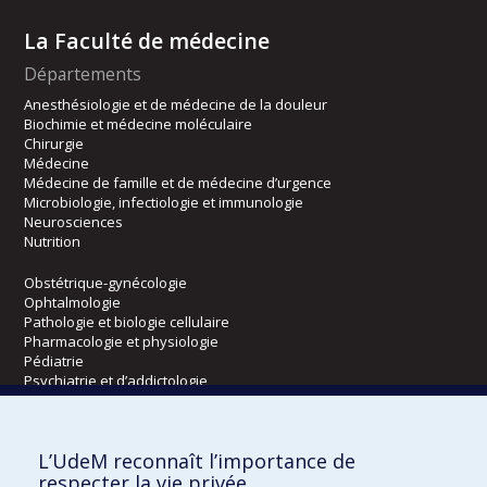
La Faculté de médecine
Départements
Anesthésiologie et de médecine de la douleur
Biochimie et médecine moléculaire
Chirurgie
Médecine
Médecine de famille et de médecine d’urgence
Microbiologie, infectiologie et immunologie
Neurosciences
Nutrition
Obstétrique-gynécologie
Ophtalmologie
Pathologie et biologie cellulaire
Pharmacologie et physiologie
Pédiatrie
Psychiatrie et d’addictologie
Radiologie, radio-oncologie et médecine nucléaire
L’UdeM reconnaît l’importance de
Écoles
respecter la vie privée