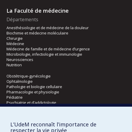
La Faculté de médecine
Départements
Anesthésiologie et de médecine de la douleur
Biochimie et médecine moléculaire
Chirurgie
Médecine
Médecine de famille et de médecine d’urgence
Microbiologie, infectiologie et immunologie
Neurosciences
Nutrition
Obstétrique-gynécologie
Ophtalmologie
Pathologie et biologie cellulaire
Pharmacologie et physiologie
Pédiatrie
Psychiatrie et d’addictologie
Radiologie, radio-oncologie et médecine nucléaire
L’UdeM reconnaît l’importance de
Écoles
respecter la vie privée