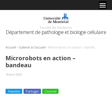
Faculté de médecine
Département de pathologie et biologie cellulaire
/
/
Accueil
Galerie à l'accueil
Microrobots en action – bandeau
Microrobots en action –
bandeau
18 avril 2024
Tweeter
Partager
Courriel