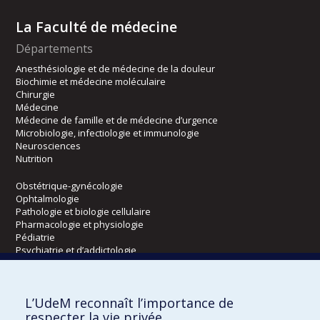
La Faculté de médecine
Départements
Anesthésiologie et de médecine de la douleur
Biochimie et médecine moléculaire
Chirurgie
Médecine
Médecine de famille et de médecine d’urgence
Microbiologie, infectiologie et immunologie
Neurosciences
Nutrition
Obstétrique-gynécologie
Ophtalmologie
Pathologie et biologie cellulaire
Pharmacologie et physiologie
Pédiatrie
Psychiatrie et d’addictologie
Radiologie, radio-oncologie et médecine nucléaire
L’UdeM reconnaît l’importance de
Écoles
respecter la vie privée