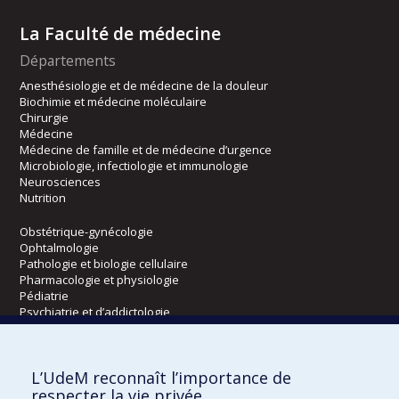
La Faculté de médecine
Départements
Anesthésiologie et de médecine de la douleur
Biochimie et médecine moléculaire
Chirurgie
Médecine
Médecine de famille et de médecine d’urgence
Microbiologie, infectiologie et immunologie
Neurosciences
Nutrition
Obstétrique-gynécologie
Ophtalmologie
Pathologie et biologie cellulaire
Pharmacologie et physiologie
Pédiatrie
Psychiatrie et d’addictologie
Radiologie, radio-oncologie et médecine nucléaire
L’UdeM reconnaît l’importance de
Écoles
respecter la vie privée