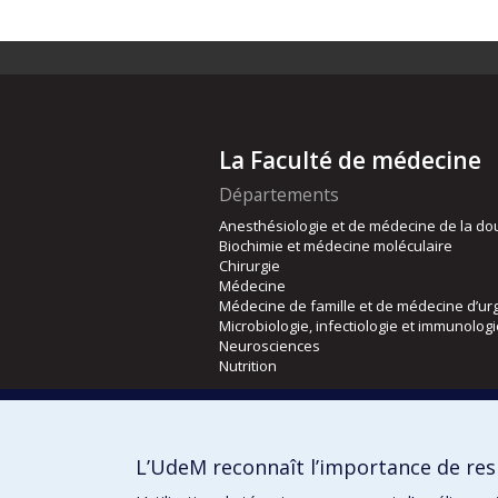
La Faculté de médecine
Départements
Anesthésiologie et de médecine de la do
Biochimie et médecine moléculaire
Chirurgie
Médecine
Médecine de famille et de médecine d’ur
Microbiologie, infectiologie et immunolog
Neurosciences
Nutrition
Écoles
Kinésiologie et des sciences de l’activité
L’UdeM reconnaît l’importance de resp
Orthophonie et audiologie
Réadaptation