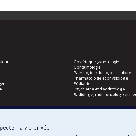
uleur
Obstétrique-gynécologie
Ophtalmologie
Pathologie et biologie cellulaire
Pharmacologie et physiologie
gence
Pédiatrie
ie
Psychiatrie et d’addictologie
Radiologie, radio-oncologie et mé
Directions
 physique
DPC
ecter la vie privée
CPASS
Éthique clinique