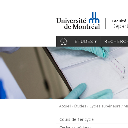
Faculté
Départ
ÉTUDES
RECHERC
/
/
/
Accueil
Études
Cycles supérieurs
Cours de 1er cycle
Cycles supérieurs