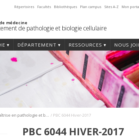
Répertoires
Facultés
Bibliothèques
Plan campus
Sites A-Z
Mon porta
 de médecine
ement de pathologie et biologie cellulaire
HE
DÉPARTEMENT
RESSOURCES
NOUS JO
/
Maîtrise en pathologie et biologie cellulaire EN RÉVISION
PBC 6044 Hiver-2017
PBC 6044 HIVER-2017