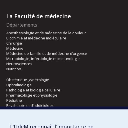
La Faculté de médecine
Départements
Anesthésiologie et de médecine de la douleur
Biochimie et médecine moléculaire
Chirurgie
Médecine
Médecine de famille et de médecine d’urgence
Microbiologie, infectiologie et immunologie
Neurosciences
Nutrition
Obstétrique-gynécologie
Ophtalmologie
Pathologie et biologie cellulaire
Pharmacologie et physiologie
Pédiatrie
Psychiatrie et d’addictologie
Radiologie, radio-oncologie et médecine nucléaire
L’UdeM reconnaît l’importance de