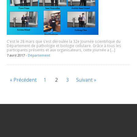
C’est le 28 mars que s’est déroulée la 32e Journée scientifique du
Département de pathologie et biologie cellulaire. Grâce à tous les
participants présents et aux organisateurs, cette journée a […]
7 avril 2017 -
Département
« Précédent
1
2
3
Suivant »