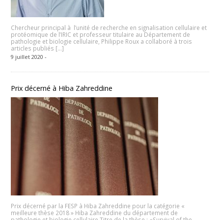
Chercheur principal à l’unité de recherche en signalisation cellulaire et
protéomique de l’IRIC et professeur titulaire au Département de
pathologie et biologie cellulaire, Philippe Roux a collaboré à trois
articles publiés […]
9 juillet 2020 -
Prix décerné à Hiba Zahreddine
Prix décerné par la FESP à Hiba Zahreddine pour la catégorie «
meilleure thèse 2018 » Hiba Zahreddine du département de
pathologie et biologie cellulaire Titre de la thèse : «Survival of the