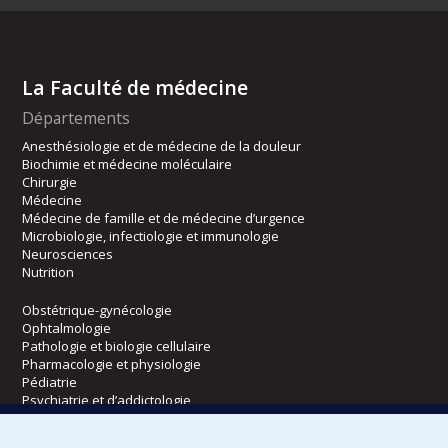
La Faculté de médecine
Départements
Anesthésiologie et de médecine de la douleur
Biochimie et médecine moléculaire
Chirurgie
Médecine
Médecine de famille et de médecine d’urgence
Microbiologie, infectiologie et immunologie
Neurosciences
Nutrition
Obstétrique-gynécologie
Ophtalmologie
Pathologie et biologie cellulaire
Pharmacologie et physiologie
Pédiatrie
Psychiatrie et d’addictologie
Radiologie, radio-oncologie et médecine nucléaire