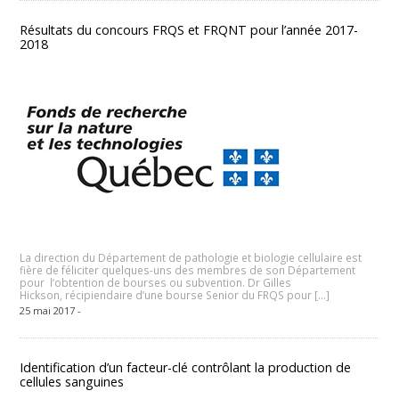
Résultats du concours FRQS et FRQNT pour l’année 2017-
2018
La direction du Département de pathologie et biologie cellulaire est
fière de féliciter quelques-uns des membres de son Département
pour l’obtention de bourses ou subvention. Dr Gilles
Hickson, récipiendaire d’une bourse Senior du FRQS pour […]
25 mai 2017 -
Identification d’un facteur-clé contrôlant la production de
cellules sanguines